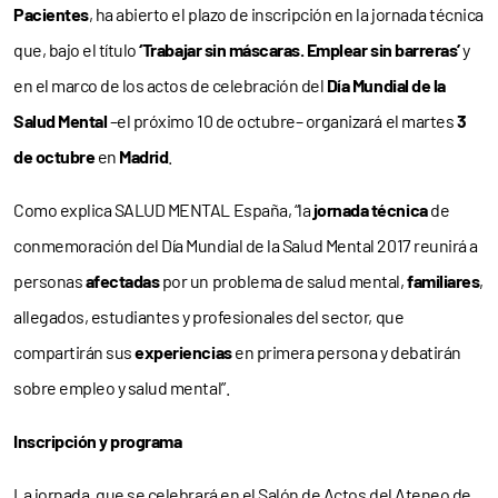
Pacientes
, ha abierto el plazo de inscripción en la jornada técnica
que, bajo el título
‘Trabajar sin máscaras. Emplear sin barreras’
y
en el marco de los actos de celebración del
Día Mundial de la
Salud Mental
–el próximo 10 de octubre– organizará el martes
3
de octubre
en
Madrid
.
Como explica SALUD MENTAL España, “la
jornada técnica
de
conmemoración del Día Mundial de la Salud Mental 2017 reunirá a
personas
afectadas
por un problema de salud mental,
familiares
,
allegados, estudiantes y profesionales del sector, que
compartirán sus
experiencias
en primera persona y debatirán
sobre empleo y salud mental”.
Inscripción y programa
La jornada, que se celebrará en el Salón de Actos del Ateneo de