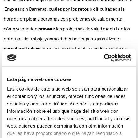
‘Emplear sin Barreras’, cuáles son los
retos
o dificultades a la
hora de emplear a personas con problemas de salud mental,
cómo se pueden
prevenir
los problemas de salud mental en los
entornos de trabajo y cómo deberían ser para garantizar el
derecho al trabajo
en un entorno saludable desde el punto de
vista
psicosocial
.
Finalmente, el coloquio título ‘Trabajar sin máscaras. Emplear sin
Esta página web usa cookies
barreras’ contará con la participación de un
trabajador
con un
Las cookies de este sitio web se usan para personalizar
problema de salud mental y de un representante de la
empresa
el contenido y los anuncios, ofrecer funciones de redes
donde trabaja, que ofrecerán su propio
testimonio
sobre cómo
sociales y analizar el tráfico. Además, compartimos
información sobre el uso que haga del sitio web con
crear espacios de trabajo donde se acepte y se comprenda la
nuestros partners de redes sociales, publicidad y análisis
diversidad
de las personas.
web, quienes pueden combinarla con otra información
que les haya proporcionado o que hayan recopilado a
Para
consultar el programa
de la jornada,
clica aquí
.