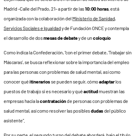
Madrid –Calle del Prado, 21– a partir de las
10:00 horas
, está
organizada con la colaboración del
Ministerio de Sanidad,
Servicios Sociales e Igualdad
y de Fundación ONCE y contempla
el desarrollo de dos
mesas de debate
y de un
coloquio
Como indica la Confederación, “con el primer debate, ‘Trabajar sin
Máscaras’, se busca reflexionar sobre la importancia del empleo
para las personas con problemas de salud mental, así como
conocer qué
itinerarios
se pueden seguir, cómo
adaptar
los
puestos de trabajo si es necesario y qué
actitud
muestran las
empresas hacia la
contratación
de personas con problemas de
salud mental, así como resolver las posibles
dudas
del público
asistente”.
Por su parte, el segundo turno del debate abordará, bajo el título