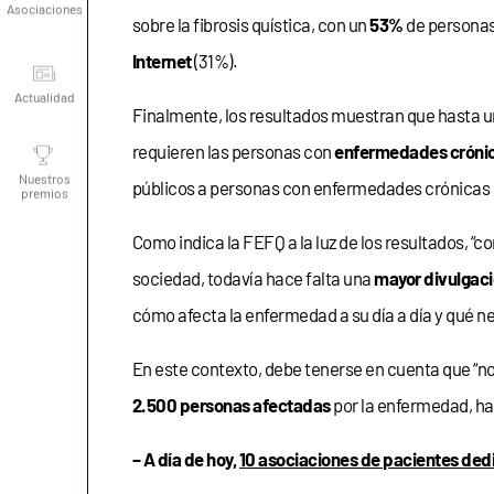
sobre la fibrosis quística, con un
53%
de personas 
Actualidad
Internet
(31%).
Finalmente, los resultados muestran que hasta u
Nuestros
requieren las personas con
enfermedades cróni
premios
públicos a personas con enfermedades crónicas
Como indica la FEFQ a la luz de los resultados, “
sociedad, todavía hace falta una
mayor divulgac
cómo afecta la enfermedad a su día a día y qué n
En este contexto, debe tenerse en cuenta que “n
2.500 personas afectadas
por la enfermedad, ha
– A día de hoy,
10 asociaciones de pacientes dedic