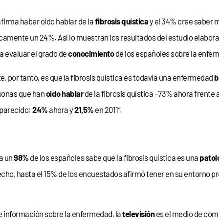
firma haber oído hablar de la
fibrosis quística
y el 34% cree saber 
camente un 24%. Así lo muestran los resultados del estudio elabora
a evaluar el grado de
conocimiento
de los españoles sobre la enfer
, por tanto, es que la fibrosis quística es todavía una enfermedad
b
rsonas que han
oído hablar
de la fibrosis quística –73% ahora frente 
 parecido:
24%
ahora y
21,5%
en 2011”.
ta un
98%
de los españoles sabe que la fibrosis quística es una
patol
echo, hasta el 15% de los encuestados afirmó tener en su entorno pr
 de información sobre la enfermedad, la
televisión
es el medio de comu