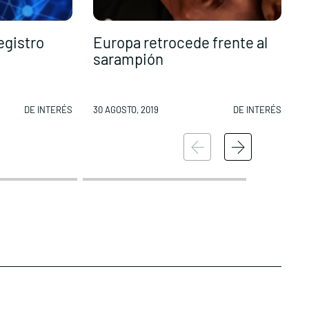
egistro
Europa retrocede frente al
A
sarampión
t
DE INTERÉS
30 AGOSTO, 2019
DE INTERÉS
2