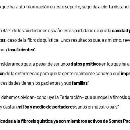
que ha visto información en este soporte, seguida a cierta distanci
n 93% de los ciudadanos españoles es partidario de que la
sanidad 
cas
, caso de la fibrosis quística. Unos resultados que, asimismo, re
 son
‘insuficientes’
.
consideramos que, a pesar de ser unos
datos positivos
en los que ha a
ión
de la enfermedad para que la gente realmente conozca qué
impl
ecesidades tienen los pacientes y sus
familias
”.
o debemos olvidar –concluye la Federación– que aunque la fibrosis 
y casi un
millón y medio de portadores
sanos en nuestro país”.
adas a la fibrosis quística
ya son miembros activos de Somos Paci