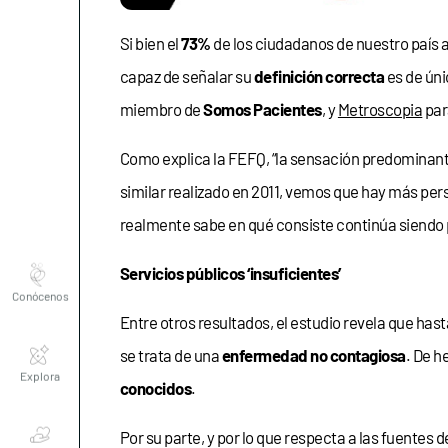
Si bien el
73%
de los ciudadanos de nuestro país a
capaz de señalar su
definición correcta
es de úni
miembro de
Somos Pacientes
, y
Metroscopia
par
Como explica la FEFQ, “la sensación predominante
similar realizado en 2011, vemos que hay más pe
realmente sabe en qué consiste continúa siendo
Conócenos
Servicios públicos ‘insuficientes’
Entre otros resultados, el estudio revela que has
Explora
se trata de una
enfermedad no contagiosa
. De h
conocidos
.
Asociaciones
Por su parte, y por lo que respecta a las fuentes