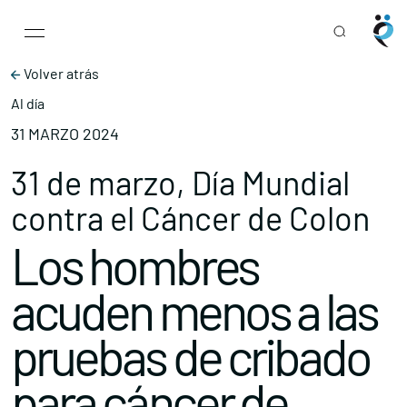
Main Navigation
Skip to content
Volver atrás
Al día
31 MARZO 2024
31 de marzo, Día Mundial
contra el Cáncer de Colon
Los hombres
acuden menos a las
pruebas de cribado
para cáncer de