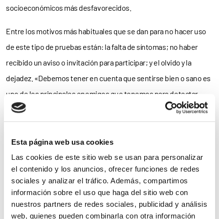
socioeconómicos más desfavorecidos.
Entre los motivos más habituales que se dan para no hacer uso
de este tipo de pruebas están: la falta de síntomas; no haber
recibido un aviso o invitación para participar; y el olvido y la
dejadez. «Debemos tener en cuenta que sentirse bien o sano es
uno de los principales enemigos que tenemos para detectar
este tipo de cáncer, ya que no se desarrollan síntomas hasta una
fase avanzada de la enfermedad», comenta el oncólogo Fabio
Franco.
Esta página web usa cookies
Las cookies de este sitio web se usan para personalizar
Franco forma parte del proyecto Dipcan, Digitalización y Manejo
el contenido y los anuncios, ofrecer funciones de redes
de la Medicina Personalizada en Cáncer. Se trata de un estudio
sociales y analizar el tráfico. Además, compartimos
información sobre el uso que haga del sitio web con
observacional financiado por los fondos Next Generation UE que
nuestros partners de redes sociales, publicidad y análisis
tiene como objetivo desarrollar una herramienta que optimice el
web, quienes pueden combinarla con otra información