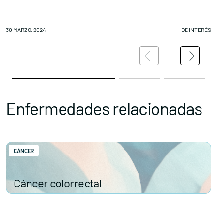
30 MARZO, 2024
DE INTERÉS
30
Enfermedades relacionadas
CÁNCER
Cáncer colorrectal