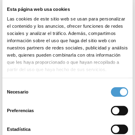
exigir ningún tipo de
requisito
más que la
voluntad
de querer
Esta página web usa cookies
apoyar
a personas con problemas de salud mental”.
Las cookies de este sitio web se usan para personalizar
el contenido y los anuncios, ofrecer funciones de redes
Para
inscribirte en el Programa de Voluntariado
, contacta con la
sociales y analizar el tráfico. Además, compartimos
Asociación en el número de teléfono
942 364 115
o en la
información sobre el uso que haga del sitio web con
dirección de correo electrónico
sede@ascasam.org
–el plazo
nuestros partners de redes sociales, publicidad y análisis
web, quienes pueden combinarla con otra información
finaliza el próximo martes,
31 de octubre
.
que les haya proporcionado o que hayan recopilado a
partir del uso que haya hecho de sus servicios.
Como concluye la
Confederación
SALUD MENTAL
España
,
miembro de
Somos Pacientes
, “desde nuestro movimiento
Para más información puede acceder a nuestra
política
Selección
asociativo, al que pertenece ASCASAM, se considera que las
de cookies
.
Necesario
de
personas voluntarias pueden promover el cambio en la
consentimiento
concepción de la sociedad frente a los problemas relacionados
Preferencias
con la salud mental. Ya en 2016,
921 personas
colaboraron como
voluntarias en nuestras entidades federadas. Además, y gracias
Estadística