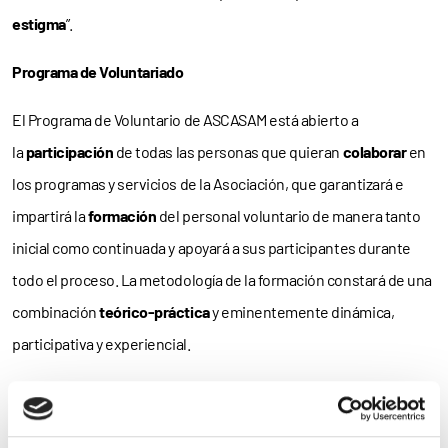
estigma
”.
Programa de Voluntariado
El Programa de Voluntario de ASCASAM está abierto a
la
participación
de todas las personas que quieran
colaborar
en
los programas y servicios de la Asociación, que garantizará e
impartirá la
formación
del personal voluntario de manera tanto
inicial como continuada y apoyará a sus participantes durante
todo el proceso. La metodología de la formación constará de una
combinación
teórico-práctica
y eminentemente dinámica,
participativa y experiencial.
Como destaca ASCASAM, “desde nuestra Asociación
animamos
a
participar a cualquier persona que esté interesada en el tema sin