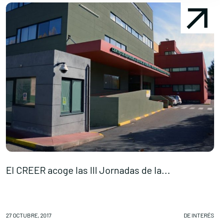
El CREER acoge las III Jornadas de la...
C
27 OCTUBRE, 2017
DE INTERÉS
26