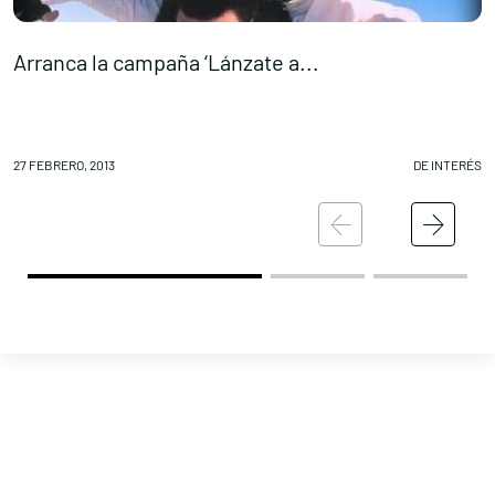
Contacta con nosotros
Arranca la campaña ‘Lánzate a...
L
27 FEBRERO, 2013
DE INTERÉS
27
Política de Privacidad
Política de Cookies
Aviso legal