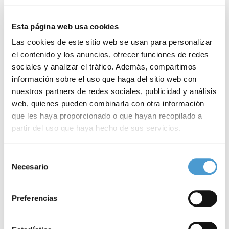
El funcionamiento de la campaña
IMAGEN
consiste en que cada
una de las asociaciones de pacientes organizará en distintos
Esta página web usa cookies
puntos de España reuniones informativas desde el punto de
Las cookies de este sitio web se usan para personalizar
vista de su patología concreta. Las conferencias serán
el contenido y los anuncios, ofrecer funciones de redes
sociales y analizar el tráfico. Además, compartimos
impartidas por médicos y
todas ellas tendrán unos contenidos
información sobre el uso que haga del sitio web con
básicos comunes
sobre medicamentos genéricos y de marca:
nuestros partners de redes sociales, publicidad y análisis
son iguales o diferentes, son igualmente seguros, por qué
web, quienes pueden combinarla con otra información
que les haya proporcionado o que hayan recopilado a
tienen que existir dos tipos de medicamentos, cuándo recetan
partir del uso que haya hecho de sus servicios.
los médicos uno u otro, cuándo le dan al paciente en la farmacia
uno u otro, qué puede hacer el paciente si tiene dudas y hasta
Para más información puede acceder a nuestra
política
Selección
de cookies
.
Necesario
qué punto tiene capacidad de decisión en este tema el enfermo.
de
consentimiento
Estos actos servirán además para distribuir los 100.000 folletos
Preferencias
informativos que han sido editados al efecto.
Dudas legales