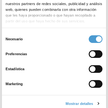
nuestros partners de redes sociales, publicidad y análisis
web, quienes pueden combinarla con otra información
que les haya proporcionado o que hayan recopilado a
partir del uso que haya hecho de sus servicios.
Para más información puede acceder a nuestra
política
Selección
de cookies
.
Necesario
de
consentimiento
Preferencias
Estadística
Marketing
Mostrar detalles
Participamos en las XII Jornadas de...
L