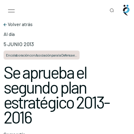
Main Navigation
Skip to content
Volver atrás
Al día
5 JUNIO 2013
En colaboración con Asociación para la Defensa e...
Se aprueba el
segundo plan
estratégico 2013-
2016