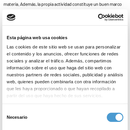
materia. Además, la propia actividad constituye un buen marco
de conocimiento por medio del intercambio de
experiencias
.
Igualmente, va a posibilitar la
interacción
con otros cuidadores y
el establecimiento de contactos y
redes sociales
de utilidad y
Esta página web usa cookies
apoyo
para los cuidadores que en ellas participan”.
Las cookies de este sitio web se usan para personalizar
el contenido y los anuncios, ofrecer funciones de redes
Para
consultar el programa
de cada uno de los talleres,
clica aquí
.
sociales y analizar el tráfico. Además, compartimos
información sobre el uso que haga del sitio web con
La asistencia a los talleres es totalmente
gratuita
, si bien dada la
nuestros partners de redes sociales, publicidad y análisis
limitación del número de plazas se requiere
inscripción previa
.
web, quienes pueden combinarla con otra información
Para
inscribirte en los talleres
,
clica aquí
.
que les haya proporcionado o que hayan recopilado a
partir del uso que haya hecho de sus servicios.
– A día de hoy,
7 asociaciones de pacientes dedicadas a la
Para más información puede acceder a nuestra
política
esclerosis lateral amiotrófica
ya son miembros de Somos
Selección
de cookies
.
Necesario
de
Pacientes. ¿Y la tuya?
consentimiento