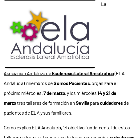
La
Asociación Andaluza de
Esclerosis Lateral Amiotrófica
(ELA
Andalucía), miembros de
Somos Pacientes
, organizará el
próximo miércoles,
7 de marzo
, y los miércoles
14 y 21 de
marzo
tres talleres de formación en
Sevilla
para
cuidadores
de
pacientes de ELA y sus familiares.
Como explica ELA Andalucía, “el objetivo fundamental de estos
talleres es formar a buenos cuidadores, que adquieran
destrezas