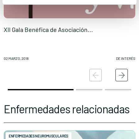
XII Gala Benéfica de Asociación...
B
02 MARZO, 2018
DE INTERÉS
02
Enfermedades relacionadas
ENFERMEDADES NEUROMUSCULARES