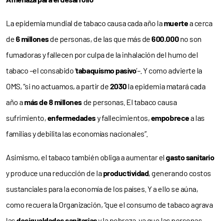
La epidemia mundial de tabaco causa cada año la
muerte
a cerca
de
6 millones
de personas, de las que más de
600.000
no son
fumadoras y fallecen por culpa de la inhalación del humo del
tabaco –el consabido ‘
tabaquismo pasivo
’–. Y como advierte la
OMS, “si no actuamos, a partir de
2030
la epidemia matará cada
año a
más de 8 millones
de personas. El tabaco causa
sufrimiento,
enfermedades
y fallecimientos,
empobrece
a las
familias y debilita las economías nacionales”.
Asimismo, el tabaco también obliga a aumentar el
gasto sanitario
y produce una reducción de la
productividad
, generando costos
sustanciales para la economía de los países. Y a ello se aúna,
como recuera la Organización, “que el consumo de tabaco agrava
las
desigualdades sanitarias
y la pobreza, ya que las personas