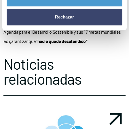
principalmente
protegiendo a sus ciudadanos
contra los efectos
dañinos del consumo de tabaco y reduciendo su
impacto
Rechazar
económico
en las economías nacionales. El objetivo de la
Agenda para el Desarrollo Sostenible y sus 17 metas mundiales
es garantizar que
‘nadie quede desatendido’
”.
Noticias
relacionadas