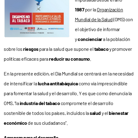
1987
por la
Organización
Mundial de la Salud
(OMS) con
el objetivo de informar
y
concienciar
a la población
sobre los
riesgos
para la salud que supone el
tabaco
y promover
políticas eficaces para
reducir su consumo
.
En la presente edición, el Día Mundial se centrará en la necesidad
de intensificar la
lucha antitabáquica
como vía imprescindible
para fomentar la salud y el desarrollo. Y es que como denuncia la
OMS, “la
industria del tabaco
compromete el desarrollo
sostenible de todos los países, incluidos la
salud
y el
bienestar
económico
de sus ciudadanos”.
Amenaza para el desarrollo