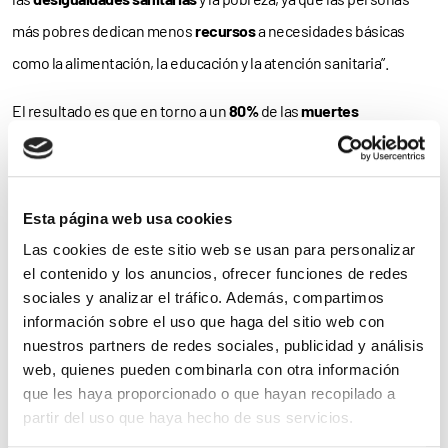
más pobres dedican menos
recursos
a necesidades básicas
como la alimentación, la educación y la atención sanitaria”.
El resultado es que en torno a un
80%
de las
muertes
prematuras
causadas por el consumo de tabaco se registran en
países de
ingresos bajos y medianos
, que tienen más
dificultades para alcanzar los
objetivos
de desarrollo.
Esta página web usa cookies
Las cookies de este sitio web se usan para personalizar
Es más; “en el cultivo del tabaco se utilizan grandes cantidades
el contenido y los anuncios, ofrecer funciones de redes
de
plaguicidas
y fertilizantes que pueden ser
tóxicos
y
sociales y analizar el tráfico. Además, compartimos
contaminar fuentes de suministro de agua. Cada año, estos
información sobre el uso que haga del sitio web con
nuestros partners de redes sociales, publicidad y análisis
cultivos utilizan
4,3 millones de hectáreas
de tierra y causan
web, quienes pueden combinarla con otra información
entre un 2% y un 4% de
deforestación
del planeta. Además, la
que les haya proporcionado o que hayan recopilado a
fabricación de productos de tabaco genera 2 millones de
partir del uso que haya hecho de sus servicios.
toneladas de
residuos sólidos
”, incide la OMS.