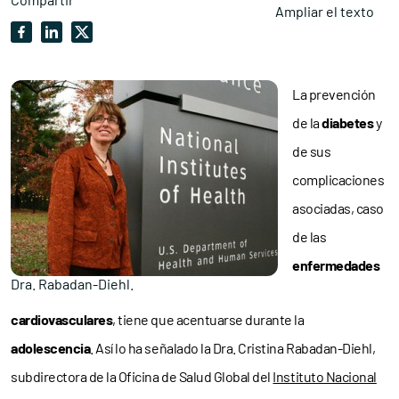
Ampliar el texto
La prevención
de la
diabetes
y
de sus
complicaciones
asociadas, caso
de las
enfermedades
Dra. Rabadan-Diehl.
cardiovasculares
, tiene que acentuarse durante la
adolescencia
. Así lo ha señalado la Dra. Cristina Rabadan-Diehl,
subdirectora de la Oficina de Salud Global del
Instituto Nacional