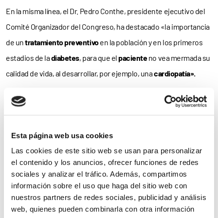
En la misma línea, el Dr. Pedro Conthe, presidente ejecutivo del
Comité Organizador del Congreso, ha destacado «la importancia
de un
tratamiento preventivo
en la población y en los primeros
estadios de la
diabetes
, para que el
paciente
no vea mermada su
calidad de vida, al desarrollar, por ejemplo, una
cardiopatía».
El
80%
de las
enfermedades crónicas
«se pueden prevenir con
el tratamiento de sus factores de riesgo y para ello hay que
establecer herramientas individuales, pues
cada paciente es un
Esta página web usa cookies
mundo
«, ha recordado el especialista español.
Las cookies de este sitio web se usan para personalizar
el contenido y los anuncios, ofrecer funciones de redes
Así, y por lo que respecta específicamente a la diabetes, «si bien
sociales y analizar el tráfico. Además, compartimos
el paciente debe ser
siempre responsable de su salud
, en la
información sobre el uso que haga del sitio web con
diabetes su empoderamiento cobra mayor importancia», ha
nuestros partners de redes sociales, publicidad y análisis
web, quienes pueden combinarla con otra información
resaltado el Dr. Conthe, para quien «no solo se trata de la