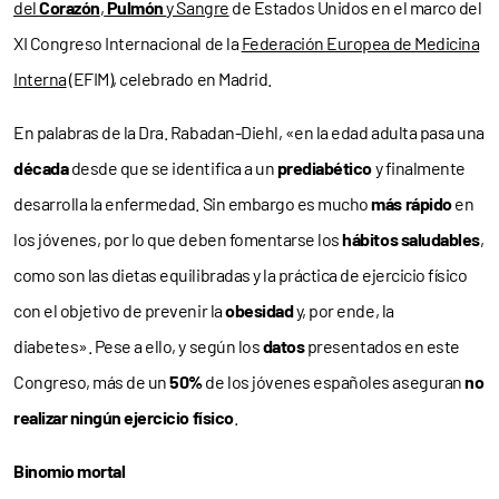
del
Corazón
,
Pulmón
y Sangre
de Estados Unidos en el marco del
XI Congreso Internacional de la
Federación Europea de Medicina
Interna
(EFIM), celebrado en Madrid.
En palabras de la Dra. Rabadan-Diehl, «en la edad adulta pasa una
década
desde que se identifica a un
prediabético
y finalmente
desarrolla la enfermedad. Sin embargo es mucho
más rápido
en
los jóvenes, por lo que deben fomentarse los
hábitos saludables
,
como son las dietas equilibradas y la práctica de ejercicio físico
con el objetivo de prevenir la
obesidad
y, por ende, la
diabetes». Pese a ello, y según los
datos
presentados en este
Congreso, más de un
50%
de los jóvenes españoles aseguran
no
realizar ningún ejercicio físico
.
Binomio mortal