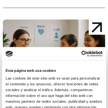
Esta página web usa cookies
Las cookies de este sitio web se usan para personalizar
el contenido y los anuncios, ofrecer funciones de redes
sociales y analizar el tráfico. Además, compartimos
información sobre el uso que haga del sitio web con
El 47% de la población europea...
H
nuestros partners de redes sociales, publicidad y análisis
web, quienes pueden combinarla con otra información