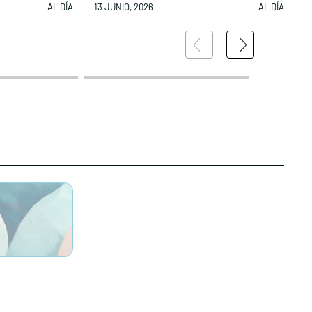
AL DÍA
13 JUNIO, 2026
AL DÍA
1