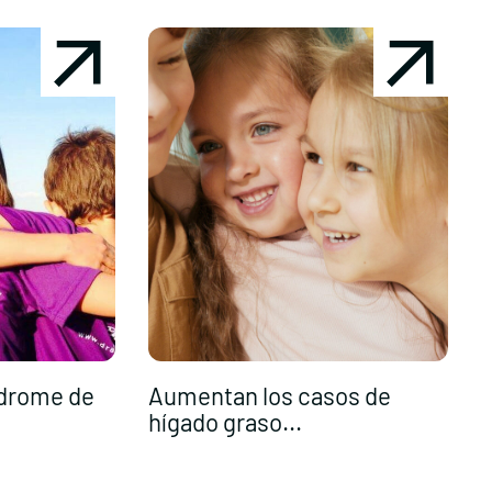
ndrome de
Aumentan los casos de
R
hígado graso...
p