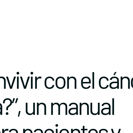
ivir con el cán
?”, un manual
ra pacientes y