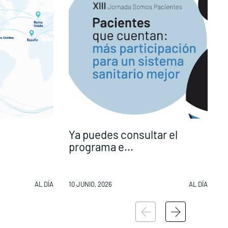
Ya puedes consultar el
programa e...
p
AL DÍA
10 JUNIO, 2026
AL DÍA
1