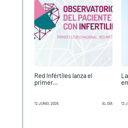
Red Infértiles lanza el
La
primer...
em
12 JUNIO, 2026
AL DÍA
12 J