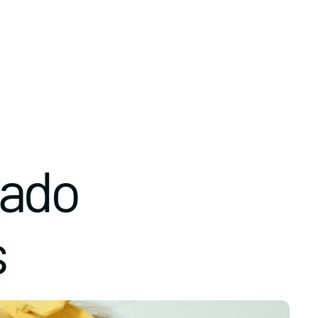
gado
s