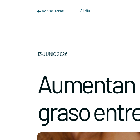
Main Navigation
Skip to content
Volver atrás
Al día
13 JUNIO 2026
Aumentan l
graso entre