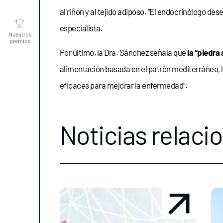
al riñón y al tejido adiposo. “El endocrinólogo d
Nuestros
premios
especialista.
Por último, la Dra. Sánchez señala que
la “piedra 
alimentación basada en el patrón mediterráneo, la
eficaces para mejorar la enfermedad”.
Noticias relaci