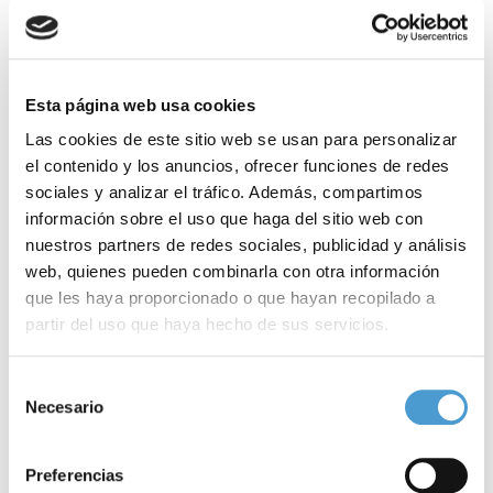
Según
Santiago García
, paciente con glioma de bajo grado,
aportó la perspectiva humana del recorrido asistencial: “Cuando
te diagnostican, tu vida se detiene, pero todo lo demás sigue: el
Esta página web usa cookies
trabajo, los hijos, las facturas. Lo que más necesitamos es
Las cookies de este sitio web se usan para personalizar
el contenido y los anuncios, ofrecer funciones de redes
tiempo: tiempo para seguir investigando y poder seguir siendo
sociales y analizar el tráfico. Además, compartimos
nosotros mismos”.
información sobre el uso que haga del sitio web con
nuestros partners de redes sociales, publicidad y análisis
Para resolver los retos que enfrentan estos pacientes, se ha
web, quienes pueden combinarla con otra información
presentado el
Documento de Consenso Multidisciplinar para el
que les haya proporcionado o que hayan recopilado a
partir del uso que haya hecho de sus servicios.
Abordaje del Glioma de Bajo Grado con Mutación IDH y el Informe
Económico y Social Servier–Fundación Weber
, dos trabajos que
Para más información puede acceder a nuestra
política
Selección
combinan evidencia clínica, impacto económico y propuestas de
de cookies
.
Necesario
de
política sanitaria para el glioma de bajo grado, enfermedad poco
consentimiento
frecuente, pero de enorme carga social.
Preferencias