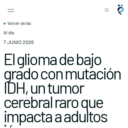
Main Navigation
Skip to content
Volver atrás
Al día
7 JUNIO 2026
El glioma de bajo
grado con mutación
IDH, un tumor
cerebral raro que
impacta a adultos