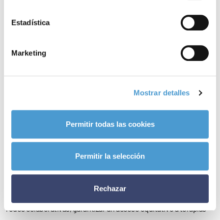
El
Documento de Consenso
, elaborado por Servier con el aval de
Estadística
SEAP-IAP, SEHOP, SEN, SENR, SEOR y el impulso de ASTUCE
Spain, GEINO, GEPAC y GETTHI, propone una transformación del
Marketing
abordaje del glioma de bajo grado en España. El texto subraya la
necesidad de mejorar la detección temprana, garantizar un
diagnóstico molecular homogéneo, reforzar la coordinación
Mostrar detalles
multidisciplinar, crear una red nacional de tumores cerebrales
complejos, acelerar el acceso a la innovación y fortalecer el
Permitir todas las cookies
Registro Nacional de Tumores del SNC.
Permitir la selección
El consenso pone de relieve la
necesidad urgente de mejorar la
detección temprana y el acceso al diagnóstico molecular de
Rechazar
precisión
, reforzar la coordinación multidisciplinar mediante
redes colaborativas, garantizar un acceso equitativo a terapias