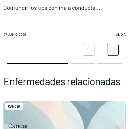
Confundir los tics con mala conducta...
L
07 JUNIO, 2026
AL DÍA
06
Enfermedades relacionadas
CÁNCER
Cáncer