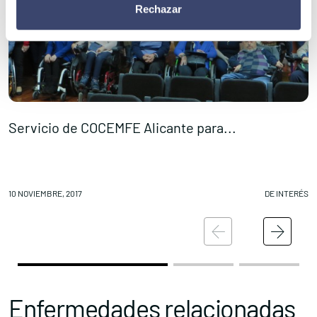
Rechazar
Servicio de COCEMFE Alicante para...
I
10 NOVIEMBRE, 2017
DE INTERÉS
10
Enfermedades relacionadas