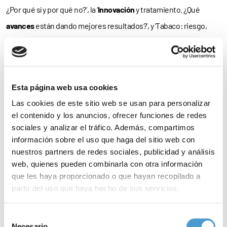
¿Por qué sí y por qué no?’, la ‘
Innovación
y tratamiento. ¿Qué
avances
están dando mejores resultados?’, y ‘Tabaco: riesgo,
estigma y culpabilidad’.
Para
consultar el programa
de la jornada,
clica aquí
.
Esta página web usa cookies
La asistencia al Foro es totalmente
libre y gratuita
hasta
Las cookies de este sitio web se usan para personalizar
completar el aforo, si bien también puedes
reservar tu plaza
a
el contenido y los anuncios, ofrecer funciones de redes
través de
este enlace
.
sociales y analizar el tráfico. Además, compartimos
información sobre el uso que haga del sitio web con
Como concluye la FMQI, “también te invitamos a conocer
nuestros partners de redes sociales, publicidad y análisis
la
primera
y la
segunda
edición de este evento. A través de los
web, quienes pueden combinarla con otra información
que les haya proporcionado o que hayan recopilado a
enlaces podrás ver las
imágenes y vídeos
de esta iniciativa”.
partir del uso que haya hecho de sus servicios.
– A día de hoy, la
Asociación Española de Afectados de Cáncer
Para más información puede acceder a nuestra
política
Selección
de Pulmón
(AEACaP), asociación de pacientes dedicada al
de cookies
.
Necesario