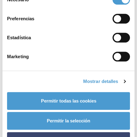
de
cáncer de pulmón, es ya miembro activo de Somos Pacientes. ¿Y
consentimiento
la tuya?
Preferencias
Noticias
Estadística
relacionadas
Marketing
Mostrar detalles
Permitir todas las cookies
Permitir la selección