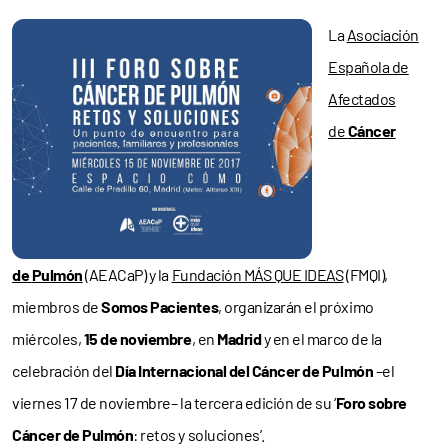
La
Asociación
Española de
Afectados
de
Cáncer
de
Pulmón
(AEACaP) y la
Fundación MÁS QUE IDEAS
(FMQI),
miembros de
Somos Pacientes
, organizarán el próximo
miércoles,
15 de noviembre
, en
Madrid
y en el marco de la
celebración del
Día Internacional del Cáncer de Pulmón
–el
viernes 17 de noviembre– la tercera edición de su ‘
Foro sobre
Cáncer de Pulmón
: retos y soluciones’.