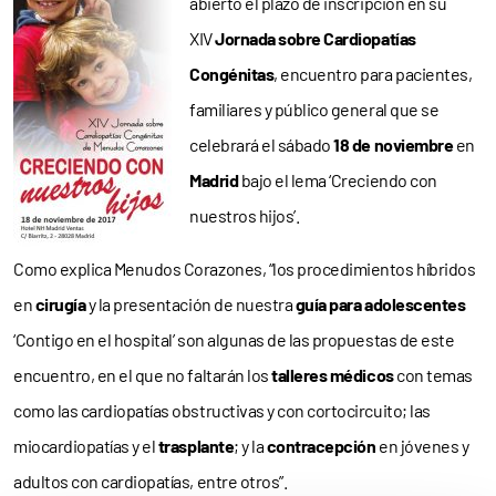
abierto el plazo de inscripción en su
XIV
Jornada sobre Cardiopatías
Congénitas
, encuentro para pacientes,
familiares y público general que se
celebrará el sábado
18 de noviembre
en
Madrid
bajo el lema ‘Creciendo con
nuestros hijos’.
Como explica Menudos Corazones, “los procedimientos híbridos
en
cirugía
y la presentación de nuestra
guía para adolescentes
‘Contigo en el hospital’ son algunas de las propuestas de este
encuentro, en el que no faltarán los
talleres médicos
con temas
como las cardiopatías obstructivas y con cortocircuito; las
miocardiopatías y el
trasplante
; y la
contracepción
en jóvenes y
adultos con cardiopatías, entre otros”.