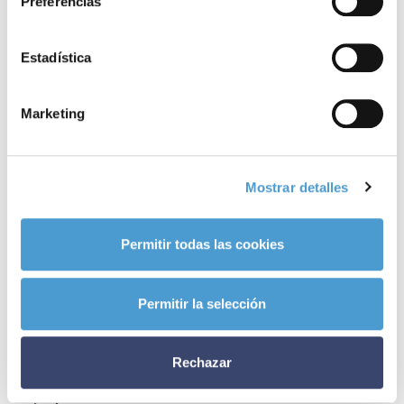
Preferencias
Como informa la Fundación, “como es habitual, se ofrecerán
talleres para padres
y habrá un espacio dedicado a los
jóvenes
de
Estadística
Menudos Corazones. Los
niños
, además, disfrutarán de
actividades lúdicas
adaptadas a su edad”.
Marketing
Para
consultar el programa
de la Jornada,
clica aquí
.
Mostrar detalles
El precio de la inscripción en la Jornada se ha establecido en
40
euros
para los socios de la Fundación, en
90 euros
para los no
Permitir todas las cookies
asociados y en
10 euros
para los niños.
Para
inscribirte en la Jornada
,
clica aquí
o contacta con Menudos
Permitir la selección
Corazones en los números de teléfono
913 736 746
o
913 866
122
o en la dirección de
correo electrónico
Rechazar
jornadas@menudoscorazones.org
–el plazo finaliza el
10 de