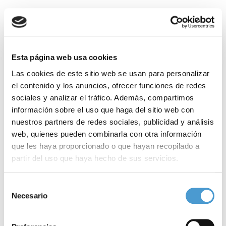
Inscripción y programa
La Jornada, que se celebrará en el Hotel NH Madrid Ventas –Calle
Biarritz, 2– a partir de las
10:00 horas
, cuenta con el aval de
Esta página web usa cookies
la
Sociedad Española de
Cardiología Pediátrica
y Cardiopatías
Las cookies de este sitio web se usan para personalizar
el contenido y los anuncios, ofrecer funciones de redes
Congénitas
(SECPCC).
sociales y analizar el tráfico. Además, compartimos
información sobre el uso que haga del sitio web con
Concretamente, y además de las
mesas redondas
‘Mejorando la
nuestros partners de redes sociales, publicidad y análisis
calidad de vida’ y ‘Vivir plenamente con una cardiopatía’ y la
web, quienes pueden combinarla con otra información
presentación del
proyecto
‘¿Qué nos está pasando? Impacto y
que les haya proporcionado o que hayan recopilado a
partir del uso que haya hecho de sus servicios.
funcionamiento de las familias que conviven con una cardiopatía
congénita’, el programa de la Jornada contempla la celebración
Para más información puede acceder a nuestra
política
Selección
de
talleres
sobre cardiopatías obstructivas, cardiopatías
de cookies
.
Necesario
de
consentimiento
complejas, miocardiopatías y
trasplante
, y
arritmias
.