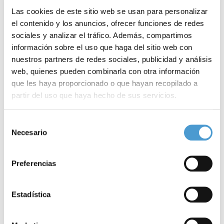
Las cookies de este sitio web se usan para personalizar
el contenido y los anuncios, ofrecer funciones de redes
sociales y analizar el tráfico. Además, compartimos
información sobre el uso que haga del sitio web con
nuestros partners de redes sociales, publicidad y análisis
web, quienes pueden combinarla con otra información
que les haya proporcionado o que hayan recopilado a
partir del uso que haya hecho de sus servicios.
Busca tu ancla y agárrala fuerte
M
Para más información puede acceder a nuestra
política
Selección
de cookies
.
Necesario
de
consentimiento
25 JUNIO, 2026
ARTÍCULOS
25
Preferencias
Estadística