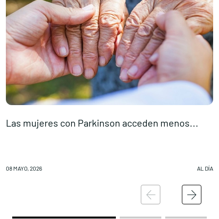
Las mujeres con Parkinson acceden menos...
L
08 MAYO, 2026
AL DÍA
08