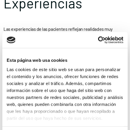
Experiencias
Las experiencias de las pacientes reflejan realidades muy
diversas. Pilar Gallego, presidenta de la Asociación Esclerosis
Múltiple de Toledo (Ademto) y madre de dos hijas, recuerda que
cuando fue diagnosticada con 18 años
recibió mensajes
Esta página web usa cookies
desalentadores sobre la maternidad
.
Las cookies de este sitio web se usan para personalizar
el contenido y los anuncios, ofrecer funciones de redes
“A pesar de todo, siempre tuve claro que quería quedarme
sociales y analizar el tráfico. Además, compartimos
embarazada”, explica. Tras abandonar temporalmente el
información sobre el uso que haga del sitio web con
nuestros partners de redes sociales, publicidad y análisis
tratamiento y superar un aborto previo, asegura que pudo vivir la
web, quienes pueden combinarla con otra información
maternidad y la lactancia “como una de las etapas más felices” de
que les haya proporcionado o que hayan recopilado a
su vida.
partir del uso que haya hecho de sus servicios.