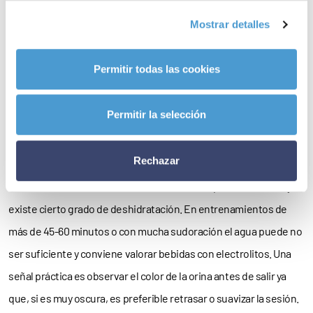
Reducir la intensidad desde el primer bloque de entrenamiento.
Mostrar detalles
En días de mucho calor no conviene empezar al ritmo habitual. La
sesión debe nacer ya adaptada con menos series, más
Permitir todas las cookies
recuperación entre esfuerzos y objetivos de intensidad más
moderados. En carrera, puede ser útil bajar el ritmo previsto
Permitir la selección
entre 15 y 30 segundos por kilómetro si la sensación térmica es
elevada.
Rechazar
Hidratarse antes de tener sed.
La sed suele aparecer cuando ya
existe cierto grado de deshidratación. En entrenamientos de
más de 45-60 minutos o con mucha sudoración el agua puede no
ser suficiente y conviene valorar bebidas con electrolitos. Una
señal práctica es observar el color de la orina antes de salir ya
que, si es muy oscura, es preferible retrasar o suavizar la sesión.