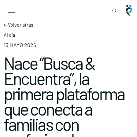
Main Navigation
Skip to content
Volver atrás
Al día
13 MAYO 2026
Nace “Busca &
Encuentra”, la
primera plataforma
que conecta a
familias con