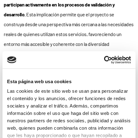
participan activamente en los procesos de validación y
desarrollo
. Esta implicación permite que el proyecto se
construya desde una perspectiva más cercana a las necesidades
reales de quienes utilizan estos servicios, favoreciendo un
entorno más accesible y coherente con la diversidad
neurocognitiva.
Además, la iniciativa contempla la generación de oportunidades
laborales para personas autistas, reforzando así su compromiso
Esta página web usa cookies
con la inclusión y la participación activa.
Las cookies de este sitio web se usan para personalizar
el contenido y los anuncios, ofrecer funciones de redes
La plataforma ha sido diseñada con la colaboración directa de
sociales y analizar el tráfico. Además, compartimos
familias y profesionales especializados, un aspecto clave para
información sobre el uso que haga del sitio web con
nuestros partners de redes sociales, publicidad y análisis
garantizar que responda a problemas cotidianos reales. Para
web, quienes pueden combinarla con otra información
muchas familias, el camino hasta encontrar el apoyo adecuado
que les haya proporcionado o que hayan recopilado a