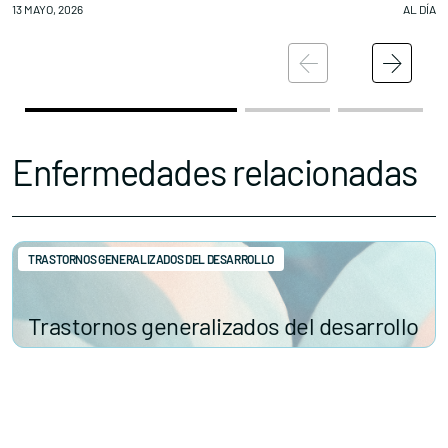
13 MAYO, 2026
AL DÍA
12
Enfermedades relacionadas
TRASTORNOS GENERALIZADOS DEL DESARROLLO
Trastornos generalizados del desarrollo