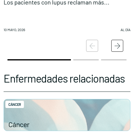
Los pacientes con lupus reclaman más...
C
10 MAYO, 2026
AL DÍA
09
Enfermedades relacionadas
CÁNCER
Cáncer