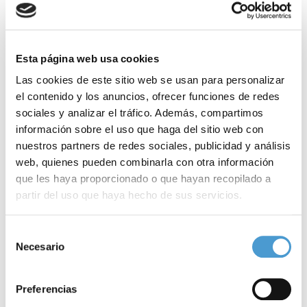
conmemorativa dedicado a Florence Nightingale, realizado por la
Real Casa de Correos, de manos de Belén Yuste, responsable del
Área de Cultura y Ciencia del Hospital Universitario 12 de
Esta página web usa cookies
Octubre, y Sonnia Rivas, directora de Rocaviva eventos.
Las cookies de este sitio web se usan para personalizar
el contenido y los anuncios, ofrecer funciones de redes
El acto, que llenó por completo la Cátedra Mayor del Ateneo,
sociales y analizar el tráfico. Además, compartimos
estuvo marcado por la emoción de los testimonios y los
información sobre el uso que haga del sitio web con
nuestros partners de redes sociales, publicidad y análisis
discursos, y concluyó con una actuación musical a cargo de la
web, quienes pueden combinarla con otra información
‘coplera eléctrica’ Rosalinda Galán y el guitarrista Mario Rubio,
que les haya proporcionado o que hayan recopilado a
quienes pusieron el broche final con una propuesta que
partir del uso que haya hecho de sus servicios.
reivindica la “música que cura”.
Para más información puede acceder a nuestra
política
Selección
de cookies
.
Necesario
de
Ganadoras de las VI
consentimiento
Preferencias