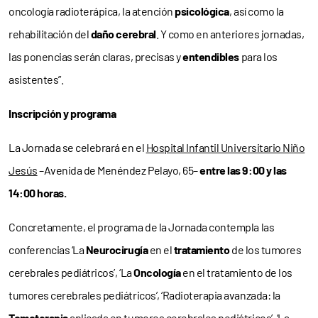
oncología radioterápica, la atención
psicológica
, así como la
rehabilitación del
daño cerebral
. Y como en anteriores jornadas,
las ponencias serán claras, precisas y
entendibles
para los
asistentes”.
Inscripción y programa
La Jornada se celebrará en el
Hospital Infantil Universitario Niño
Jesús
–Avenida de Menéndez Pelayo, 65–
entre las 9:00 y las
14:00 horas.
Concretamente, el programa de la Jornada contempla las
conferencias ‘La
Neurocirugía
en el
tratamiento
de los tumores
cerebrales pediátricos’, ‘La
Oncología
en el tratamiento de los
tumores cerebrales pediátricos’, ‘Radioterapia avanzada: la
Tomoterapia
aplicada en tumores cerebrales pediátricos’, ‘La