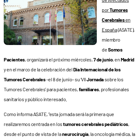
por
Tumores
Cerebrales
en
España
(ASATE),
miembro
de
Somos
Pacientes
, organizará el próximo miércoles,
7 de junio
, en
Madrid
y en el marco de la celebración del
Día Internacional de los
Tumores Cerebrales
–el 8 de junio– su ‘VII
Jornada
sobre los
Tumores Cerebrales’ para pacientes,
familiares
, profesionales
sanitarios y público interesado.
Como informa ASATE, “esta jornada será la primera que
realizaremos centrada en los
tumores cerebrales pediátricos
,
desde el punto de vista de la
neurocirugía
, la oncología médica, la