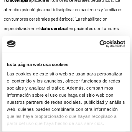
atención psicológica multidisciplinar en pacientes y familiares
con tumores cerebrales pediátricos’, ‘La rehabilitación
especializada en el
daño cerebral
en pacientes con tumores
cerebrales pediátricos’ –para la que se contará con la
colaboración de
Fundación DACER
, miembro de
Somos
Pacientes
–, ‘Proceso y gestión para la valoración del grado de
Esta página web usa cookies
discapacidad
o incapacidad en pacientes con tumores
Las cookies de este sitio web se usan para personalizar
cerebrales’, y ‘¿Cómo pueden colaborar cualquier empresa con la
el contenido y los anuncios, ofrecer funciones de redes
asociación sin generar ningún gasto?’.
sociales y analizar el tráfico. Además, compartimos
información sobre el uso que haga del sitio web con
Para
consultar el programa
de la Jornada,
clica aquí
.
nuestros partners de redes sociales, publicidad y análisis
web, quienes pueden combinarla con otra información
La asistencia a la Jornada es totalmente
gratuita
, si bien dada la
que les haya proporcionado o que hayan recopilado a
limitación del aforo se requiere inscripción previa. Para
partir del uso que haya hecho de sus servicios.
inscribirte en la Jornada
, contacta con los organizadores en la