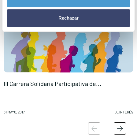
Rechazar
III Carrera Solidaria Participativa de...
‘
31 MAYO, 2017
DE INTERÉS
31