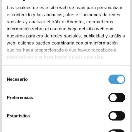
Las cookies de este sitio web se usan para personalizar
el contenido y los anuncios, ofrecer funciones de redes
sociales y analizar el tráfico. Además, compartimos
información sobre el uso que haga del sitio web con
nuestros partners de redes sociales, publicidad y análisis
web, quienes pueden combinarla con otra información
que les haya proporcionado o que hayan recopilado a
partir del uso que haya hecho de sus servicios.
¿Qué ocurre con la prestación CUME?...
“
Para más información puede acceder a nuestra
política
Selección
de cookies
.
Necesario
de
consentimiento
26 JUNIO, 2026
AL DÍA
26
Preferencias
Estadística