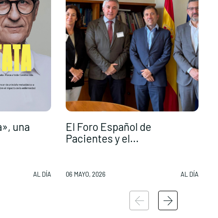
a», una
El Foro Español de
“
Pacientes y el...
v
AL DÍA
06 MAYO, 2026
AL DÍA
0