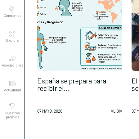
Conócenos
Explora
Asociaciones
España se prepara para
El
Actualidad
recibir el...
se
Nuestros
premios
07 MAYO, 2026
AL DÍA
07 