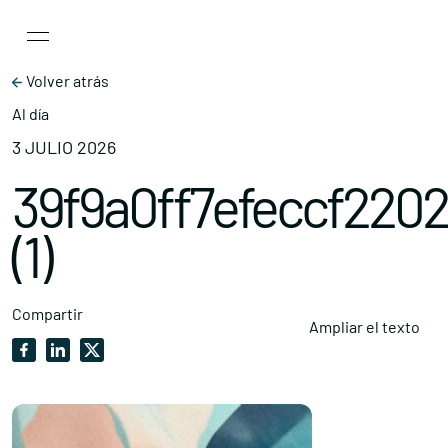
Main Navigation
Skip to content
Volver atrás
Al día
3 JULIO 2026
39f9a0ff7efeccf220
(1)
Compartir
Ampliar el texto