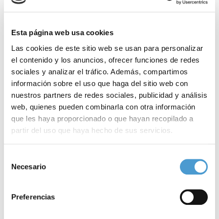
Esta página web usa cookies
Las cookies de este sitio web se usan para personalizar
el contenido y los anuncios, ofrecer funciones de redes
sociales y analizar el tráfico. Además, compartimos
información sobre el uso que haga del sitio web con
nuestros partners de redes sociales, publicidad y análisis
web, quienes pueden combinarla con otra información
que les haya proporcionado o que hayan recopilado a
partir del uso que haya hecho de sus servicios.
Para más información puede acceder a nuestra
política
Selección
de cookies
.
Necesario
de
La complejidad de los sarcomas impulsa...
D
consentimiento
Preferencias
03 JUNIO, 2026
AL DÍA
03