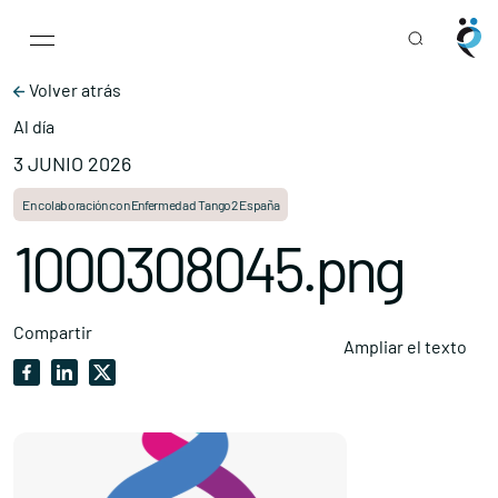
Main Navigation
Skip to content
Volver atrás
Al día
3 JUNIO 2026
En colaboración con Enfermedad Tango2 España
1000308045.png
Compartir
Ampliar el texto