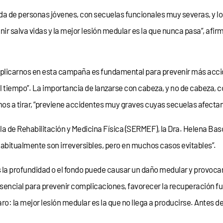
da de personas jóvenes, con secuelas funcionales muy severas, y l
 salva vidas y la mejor lesión medular es la que nunca pasa”, afirma 
plicarnos en esta campaña es fundamental para prevenir más accide
el tiempo”. La importancia de lanzarse con cabeza, y no de cabeza, 
amos a tirar, “previene accidentes muy graves cuyas secuelas afectan
la de Rehabilitación y Medicina Física (SERMEF), la Dra. Helena Bas
abitualmente son irreversibles, pero en muchos casos evitables”.
la profundidad o el fondo puede causar un daño medular y provocar p
encial para prevenir complicaciones, favorecer la recuperación func
o: la mejor lesión medular es la que no llega a producirse. Antes d