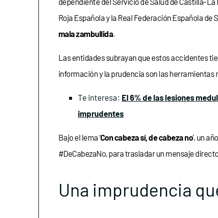
dependiente del Servicio de Salud de Castilla-La
Roja Española y la Real Federación Española de 
mala zambullida
.
Las entidades subrayan que estos accidentes tien
información y la prudencia son las herramientas m
Te interesa:
El 6% de las lesiones medu
imprudentes
Bajo el lema ‘
Con cabeza sí, de cabeza no
’, un a
#DeCabezaNo, para trasladar un mensaje directo a
Una imprudencia qu