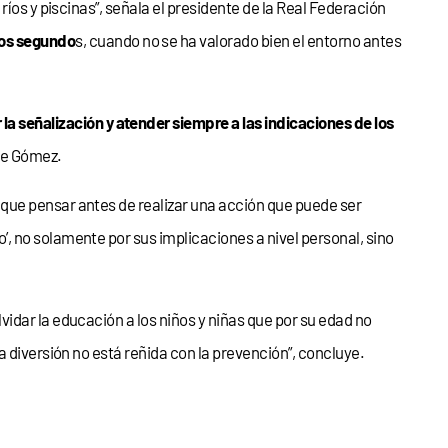
íos y piscinas”, señala el presidente de la Real Federación
nos segundo
s, cuando no se ha valorado bien el entorno antes
 señalización y atender siempre a las indicaciones de los
uye Gómez.
que pensar antes de realizar una acción que puede ser
, no solamente por sus implicaciones a nivel personal, sino
idar la educación a los niños y niñas que por su edad no
 diversión no está reñida con la prevención”, concluye.