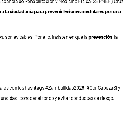
Española de Rehabilitación y Medicina Física (SERMEF), Cruz
 a la ciudadanía para prevenir lesiones medulares por una
son evitables. Por ello, insisten en que la
prevención
, la
ciales con los hashtags #Zambullidas2026, #ConCabezaSí y
undidad, conocer el fondo y evitar conductas de riesgo.