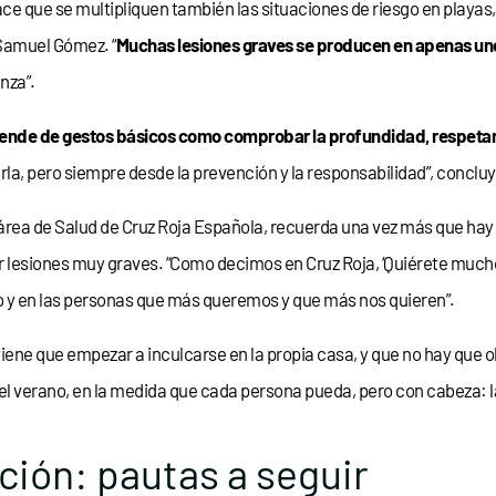
ce que se multipliquen también las situaciones de riesgo en playas, r
Samuel Gómez. “
Muchas lesiones graves se producen en apenas u
nza”.
ende de gestos básicos como comprobar la profundidad, respetar la
tarla, pero siempre desde la prevención y la responsabilidad”, concl
área de Salud de Cruz Roja Española, recuerda una vez más que hay 
 lesiones muy graves. “Como decimos en Cruz Roja, ‘Quiérete mucho’
 y en las personas que más queremos y que más nos quieren”.
ne que empezar a inculcarse en la propia casa, y que no hay que olv
del verano, en la medida que cada persona pueda, pero con cabeza: la
ción: pautas a seguir