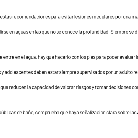
uir estas recomendaciones para evitar lesiones medulares por una ma
irse en aguas en las que no se conoce la profundidad. Siempre se d
 entre en el agua, hay que hacerlo con los pies para poder evaluar 
 y adolescentes deben estar siempre supervisados por un adulto r
a que reducen la capacidad de valorar riesgos y tomar decisiones co
públicas de baño, comprueba que haya señalización clara sobre las 