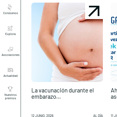
Conócenos
Explora
Asociaciones
Actualidad
La vacunación durante el
Ah
Nuestros
embarazo...
as
premios
12 JUNIO, 2026
AL DÍA
11 J