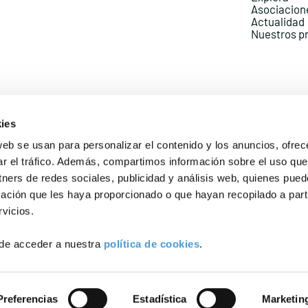
Asociacion
Actualidad
Nuestros p
ies
web se usan para personalizar el contenido y los anuncios, ofrec
ar el tráfico. Además, compartimos información sobre el uso que
Política de Privacidad
Política de Cookies
Aviso lega
tners de redes sociales, publicidad y análisis web, quienes pue
ación que les haya proporcionado o que hayan recopilado a parti
vicios.
de acceder a nuestra
política de cookies
.
Preferencias
Estadística
Marketin