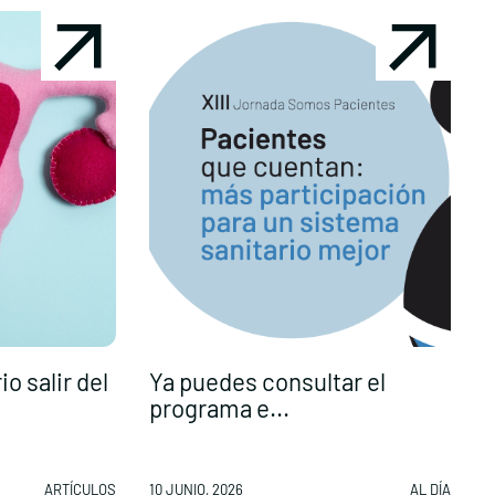
o salir del
Ya puedes consultar el
programa e...
p
ARTÍCULOS
10 JUNIO, 2026
AL DÍA
1