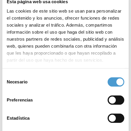
Esta página web usa cookies
Las cookies de este sitio web se usan para personalizar
el contenido y los anuncios, ofrecer funciones de redes
sociales y analizar el tráfico. Además, compartimos
información sobre el uso que haga del sitio web con
nuestros partners de redes sociales, publicidad y análisis
web, quienes pueden combinarla con otra información
que les haya proporcionado o que hayan recopilado a
partir del uso que haya hecho de sus servicios.
CONFESQ reclama el reconocimiento de la...
L
Para más información puede acceder a nuestra
política
Selección
de cookies
.
Necesario
de
consentimiento
01 JULIO, 2026
AL DÍA
01
Preferencias
Estadística