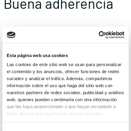
Buena adherencia
La encuesta también muestra una elevada aceptación de este
tipo de tratamiento por parte de los pacientes. El
85% de los
profesionales
consultados considera que la adherencia a las
Esta página web usa cookies
fórmulas oligoméricas sin fibra es buena o muy buena,
Las cookies de este sitio web se usan para personalizar
especialmente cuando el seguimiento se realiza desde unidades
el contenido y los anuncios, ofrecer funciones de redes
especializadas de nutrición clínica.
sociales y analizar el tráfico. Además, compartimos
información sobre el uso que haga del sitio web con
Para Pedro De Pablos, jefe del servicio de Endocrinología y
nuestros partners de redes sociales, publicidad y análisis
Nutrición del hospital canario, este dato reviste especial
web, quienes pueden combinarla con otra información
que les haya proporcionado o que hayan recopilado a
importancia, ya que mantener el tratamiento nutricional a lo
partir del uso que haya hecho de sus servicios.
largo del tiempo constituye uno de los principales retos en el
abordaje de la desnutrición. Según explica, cuando el
Para más información puede acceder a nuestra
política
Selección