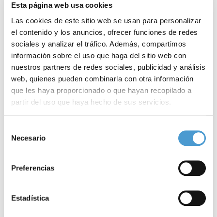
Esta página web usa cookies
Las cookies de este sitio web se usan para personalizar
el contenido y los anuncios, ofrecer funciones de redes
sociales y analizar el tráfico. Además, compartimos
información sobre el uso que haga del sitio web con
nuestros partners de redes sociales, publicidad y análisis
web, quienes pueden combinarla con otra información
que les haya proporcionado o que hayan recopilado a
partir del uso que haya hecho de sus servicios.
Mundial de Fútbol 2026: cómo impactan...
M
Para más información puede acceder a nuestra
política
Selección
de cookies
.
Necesario
de
consentimiento
16 JUNIO, 2026
AL DÍA
16
Preferencias
Estadística