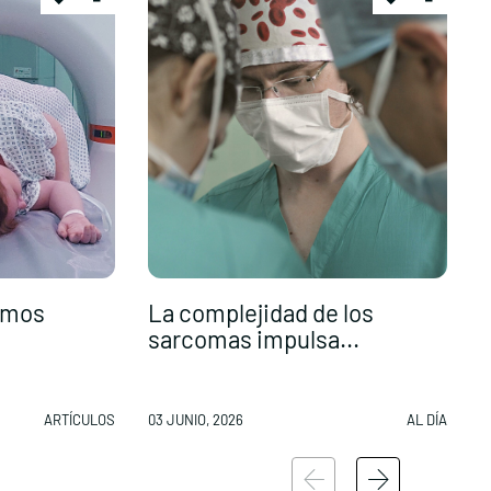
cimos
La complejidad de los
sarcomas impulsa...
c
ARTÍCULOS
03 JUNIO, 2026
AL DÍA
0