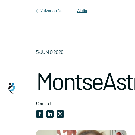
Main Navigation
Skip to content
Volver atrás
Al día
5 JUNIO 2026
MontseAst
Compartir