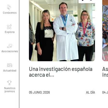
Conócenos
Explora
Asociaciones
Actualidad
Una investigación española
As
acerca el...
in
Nuestros
premios
05 JUNIO, 2026
AL DÍA
04 