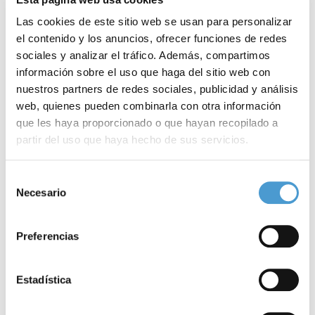
Las cookies de este sitio web se usan para personalizar
el contenido y los anuncios, ofrecer funciones de redes
sociales y analizar el tráfico. Además, compartimos
información sobre el uso que haga del sitio web con
nuestros partners de redes sociales, publicidad y análisis
web, quienes pueden combinarla con otra información
que les haya proporcionado o que hayan recopilado a
partir del uso que haya hecho de sus servicios.
Expertos europeos debatirán sobre...
N
Para más información puede acceder a nuestra
política
Selección
de cookies
.
Necesario
de
consentimiento
19 JUNIO, 2026
AL DÍA
18
Preferencias
Estadística