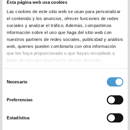
Esta página web usa cookies
Las cookies de este sitio web se usan para personalizar
el contenido y los anuncios, ofrecer funciones de redes
sociales y analizar el tráfico. Además, compartimos
información sobre el uso que haga del sitio web con
nuestros partners de redes sociales, publicidad y análisis
web, quienes pueden combinarla con otra información
que les haya proporcionado o que hayan recopilado a
partir del uso que haya hecho de sus servicios.
El papel del intestino en la salud...
E
Para más información puede acceder a nuestra
política
Selección
de cookies
.
Necesario
de
consentimiento
14 MAYO, 2026
ARTÍCULOS
14
Preferencias
Estadística