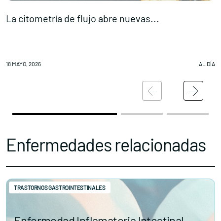
La citometría de flujo abre nuevas...
F
18 MAYO, 2026
AL DÍA
18
Enfermedades relacionadas
TRASTORNOS GASTROINTESTINALES
Enfermedad Inflamatoria Intestinal