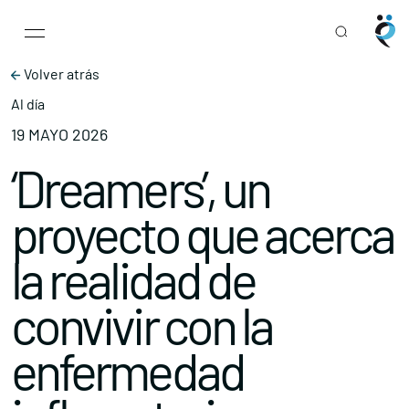
Main Navigation
Skip to content
Volver atrás
Al día
19 MAYO 2026
‘Dreamers’, un
proyecto que acerca
la realidad de
convivir con la
enfermedad