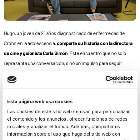
Hugo, un joven de 21 años diagnosticado de enfermedad de
Crohn en la adolescencia,
comparte su historia con la directora
de cine y guionista Carla Simón
. Este encuentro que no solo
representa una conversación, sino un impulso para seguir
proyectando su futuro más allá de la enfermedad. Hugo ha
aprendido a convivir con su enfermedad desde muy joven,
enfrentándose a periodos de hospitalización, intervenciones
Esta página web usa cookies
quirúrgicas y ajustes de tratamiento. Sin embargo, hay algo que
Las cookies de este sitio web se usan para personalizar
se ha mantenido constante: su sueño de dedicarse a la
el contenido y los anuncios, ofrecer funciones de redes
interpretación. “Participar en Dreamers me ha permitido conocer
sociales y analizar el tráfico. Además, compartimos
de cerca una realidad poco visible y entender el impacto que
información sobre el uso que haga del sitio web con