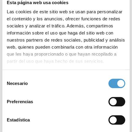
Esta página web usa cookies
Las cookies de este sitio web se usan para personalizar
el contenido y los anuncios, ofrecer funciones de redes
sociales y analizar el tráfico. Además, compartimos
información sobre el uso que haga del sitio web con
nuestros partners de redes sociales, publicidad y análisis
web, quienes pueden combinarla con otra información
que les haya proporcionado o que hayan recopilado a
partir del uso que haya hecho de sus servicios.
Elena Arcega (Fneth): «Hay un gran...
L
Para más información puede acceder a nuestra
política
Selección
de cookies
.
Necesario
de
consentimiento
19 MAYO, 2026
ARTÍCULOS
18
Preferencias
Estadística